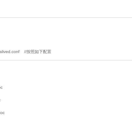
keepalived.conf //按照如下配置
oc
c
loc