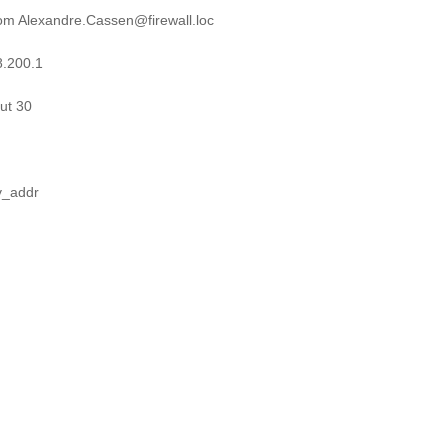
om Alexandre.Cassen@firewall.loc
.200.1
ut 30
v_addr