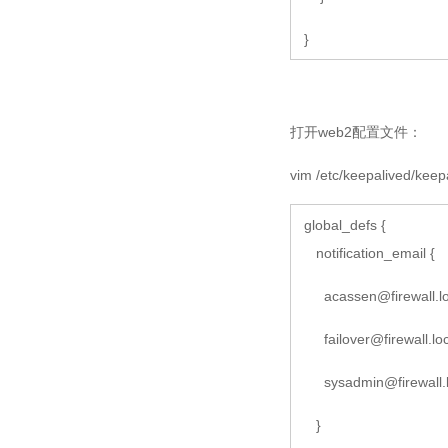
}
打开web2配置文件：
vim /etc/keepalived/
global_defs {
notification_email {
acassen@firewall.l
failover@firewall.lo
sysadmin@firewall.
}