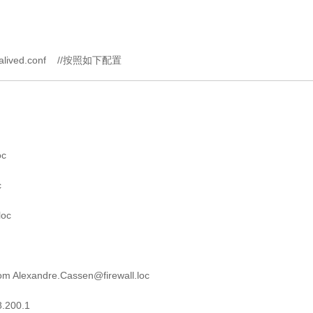
keepalived.conf //按照如下配置
oc
c
loc
om Alexandre.Cassen@firewall.loc
.200.1