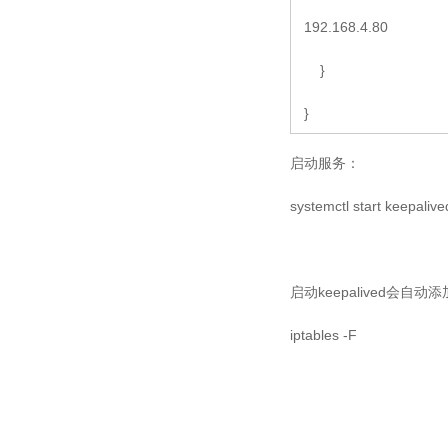
192.168.4.80
}
}
启动服务：
systemctl start keepaliv
启动keepalived会
iptables -F