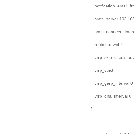
notification_email_fr
smtp_server 192.168
smtp_connect_timeo
router_id web4
vrrp_skip_check_ad
vrrp_strict
vrrp_garp_interval 0
vrrp_gna_interval 0
}