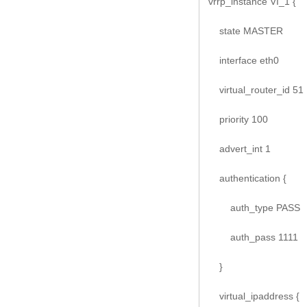
vrrp_instance VI_1 {
state MASTER
interface eth0
virtual_router_id 51
priority 100
advert_int 1
authentication {
auth_type PASS
auth_pass 1111
}
virtual_ipaddress {