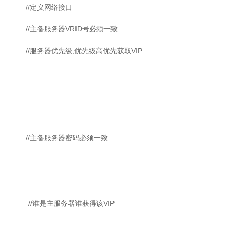
th0 //定义网络接口
_id 51 //主备服务器VRID号必须一致
0 //服务器优先级,优先级高优先获取VIP
111 //主备服务器密码必须一致
80 //谁是主服务器谁获得该VIP