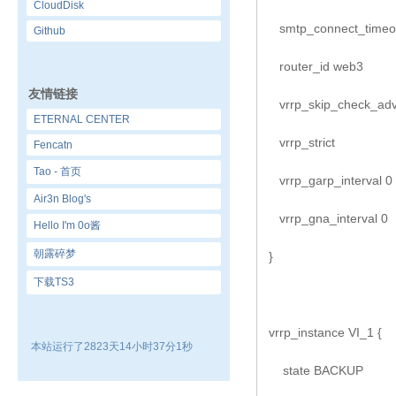
CloudDisk
smtp_connect_timeo
Github
router_id w
友情链接
vrrp_skip_check_ad
ETERNAL CENTER
vrrp_strict
Fencatn
Tao - 首页
vrrp_garp_interval 0
Air3n Blog's
vrrp_gna_interval 0
Hello I'm 0o酱
朝露碎梦
}
下载TS3
vrrp_instance VI_1 {
本站运行了2823天14小时37分2秒
state BACKU