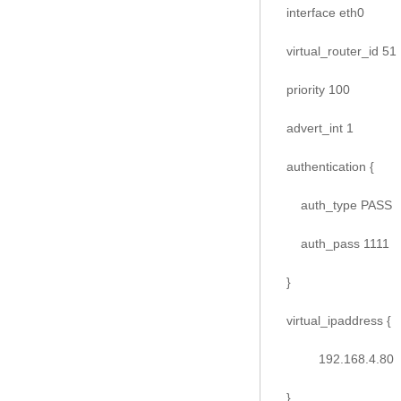
interface e
virtual_router
priority 10
advert_int 1
authentication {
auth_type PASS
auth_pass 1
}
virtual_ipaddress {
192.168.4.
}