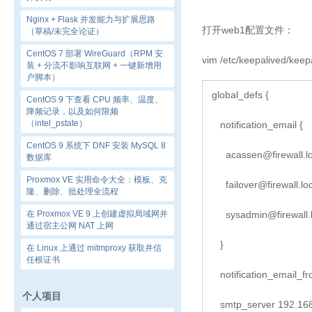
Nginx + Flask 并发能力与扩展思路
打开web1配置文件：
（草稿/未完全论证）
CentOS 7 部署 WireGuard（RPM 安
vim /etc/keepalived/
装 + 分流不影响互联网 + 一键新增用
户脚本）
global_defs {
CentOS 9 下查看 CPU 频率、温度、
降频记录，以及如何限频
（intel_pstate）
notification_email {
CentOS 9 系统下 DNF 安装 MySQL 8
acassen@firewall.l
数据库
Proxmox VE 实用命令大全：模板、克
failover@firewall.lo
隆、删除、批处理全流程
在 Proxmox VE 9 上创建虚拟局域网并
sysadmin@firewall.
通过宿主公网 NAT 上网
}
在 Linux 上通过 mitmproxy 获取并信
任根证书
notification_email_fr
个人项目
smtp_server 192.168