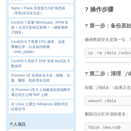
Nginx + Flask 并发能力与扩展思路
?️ 操作步骤
（草稿/未完全论证）
CentOS 7 部署 WireGuard（RPM 安
? 第一步：备份原
装 + 分流不影响互联网 + 一键新增用
户脚本）
确保数据安全是第一位，
CentOS 9 下查看 CPU 频率、温度、
降频记录，以及如何限频
（intel_pstate）
cp -rp /data /usb/
CentOS 9 系统下 DNF 安装 MySQL 8
数据库
/
? 第二步：清理
Proxmox VE 实用命令大全：模板、克
隆、删除、批处理全流程
卸载
/data
（如果正在
在 Proxmox VE 9 上创建虚拟局域网并
通过宿主公网 NAT 上网
umount /data
在 Linux 上通过 mitmproxy 获取并信
任根证书
删除旧分区并清除签名：
个人项目
fdisk /dev/sdb
