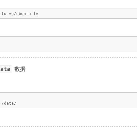
ntu-vg/ubuntu-lv
data
数据
 /data/