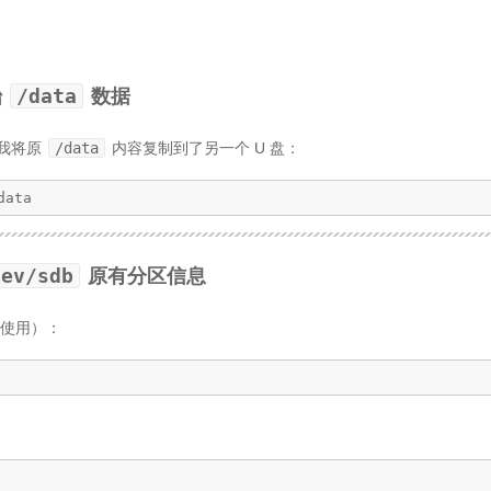
/data
始
数据
我将原
/data
内容复制到了另一个 U 盘：
data
dev/sdb
原有分区信息
使用）：