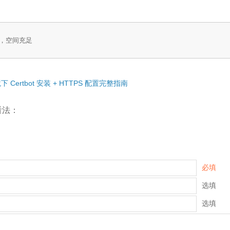
小，空间充足

下 Certbot 安装 + HTTPS 配置完整指南
看法：
必填
选填
选填