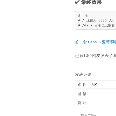
✅ 最终效果
df -h

# / 现在为 500G 大
# /data 目录也已恢复
前一篇: CentOS 源码环境
已有10位网友发表了
发表评论
名 称
邮 箱
网 址