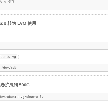
 w 保存

sdb 转为 LVM 使用
ubuntu-vg
）：
 /dev/sdb
卷扩展到 500G
dev/ubuntu-vg/ubuntu-lv