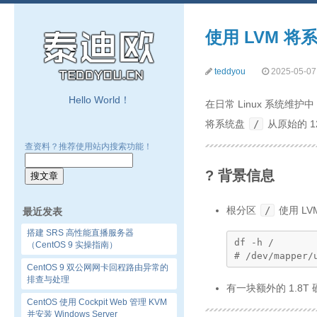
使用 LVM 将
teddyou
2025-05-07
Hello World！
在日常 Linux 系统维
将系统盘
/
从原始的 1
查资料？推荐使用站内搜索功能！
? 背景信息
根分区
/
使用 L
最近发表
搭建 SRS 高性能直播服务器
df -h /

（CentOS 9 实操指南）
# /dev/mapper/
CentOS 9 双公网网卡回程路由异常的
排查与处理
有一块额外的 1.8T
CentOS 使用 Cockpit Web 管理 KVM
并安装 Windows Server