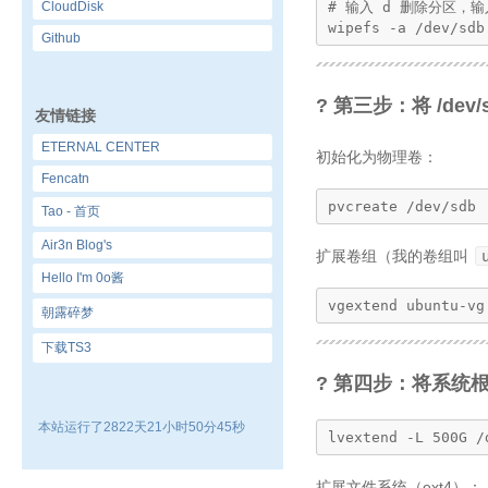
CloudDisk
# 输入 d 删除分区，输入
wipefs -a /dev/sdb
Github
? 第三步：将 /dev/
友情链接
ETERNAL CENTER
初始化为物理卷：
Fencatn
pvcreate /dev/sdb
Tao - 首页
Air3n Blog's
扩展卷组（我的卷组叫
Hello I'm 0o酱
vgextend ubuntu-vg
朝露碎梦
下载TS3
? 第四步：将系统根
本站运行了2822天21小时50分45秒
lvextend -L 500G /
扩展文件系统（ext4）：