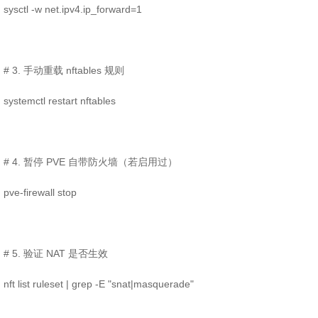
sysctl -w net.ipv4.ip_forward=1
# 3. 手动重载 nftables 规则
systemctl restart nftables
# 4. 暂停 PVE 自带防火墙（若启用过）
pve-firewall stop
# 5. 验证 NAT 是否生效
nft list ruleset | grep -E "snat|masquerade"