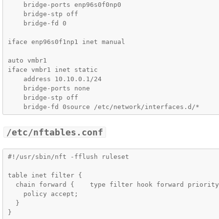
    bridge-ports enp96s0f0np0

    bridge-stp off

    bridge-fd 0

iface enp96s0f1np1 inet manual

auto vmbr1

iface vmbr1 inet static

    address 10.10.0.1/24

    bridge-ports none

    bridge-stp off

    bridge-fd 0source /etc/network/interfaces.d/*
/etc/nftables.conf
#!/usr/sbin/nft -fflush ruleset

table inet filter {

  chain forward {    type filter hook forward priority
    policy accept;

  }

}
