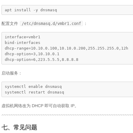
apt install -y dnsmasq
配置文件
/etc/dnsmasq.d/vmbr1.conf
：
interface=vmbr1

bind-interfaces

dhcp-range=10.10.0.100,10.10.0.200,255.255.255.0,12h

dhcp-option=3,10.10.0.1

dhcp-option=6,223.5.5.5,8.8.8.8
启动服务：
systemctl enable dnsmasq

systemctl restart dnsmasq
虚拟机网络改为 DHCP 即可自动获取 IP。
七、常见问题