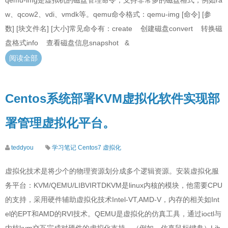
qemu-img是虚拟机的磁盘管理命令，支持非常多的磁盘格式，例如ra
w、qcow2、vdi、vmdk等。qemu命令格式：qemu-img [命令] [参
数] [块文件名] [大小]常见命令有：create 创建磁盘convert 转换磁
盘格式info 查看磁盘信息snapshot &
阅读全部
Centos系统部署KVM虚拟化软件实现部
署管理虚拟化平台。
teddyou
学习笔记
Centos7
虚拟化
虚拟化技术是将少个的物理资源划分成多个逻辑资源。安装虚拟化服
务平台：KVM/QEMU/LIBVIRTDKVM是linux内核的模块，他需要CPU
的支持，采用硬件辅助虚拟化技术Intel-VT,AMD-V，内存的相关如Int
el的EPT和AMD的RVI技术。QEMU是虚拟化的仿真工具，通过ioctl与