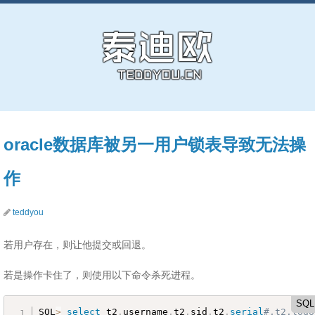
oracle数据库被另一用户锁表导致无法操
作
teddyou
若用户存在，则让他提交或回退。
若是操作卡住了，则使用以下命令杀死进程。
SQL
SQL
>
select
 t2
.
username
,
t2
.
sid
,
t2
.
serial
#,t2.logo