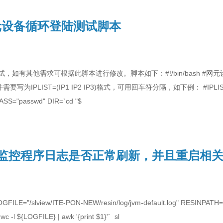
元设备循环登陆测试脚本
，如有其他需求可根据此脚本进行修改。脚本如下：#!/bin/bash #网
st文件需要写为IPLIST=(IP1 IP2 IP3)格式，可用回车符分隔，如下例： #IPLIS
S="passwd" DIR=`cd "$
脚本监控程序日志是否正常刷新，并且重启相
LE="/slview/ITE-PON-NEW/resin/log/jvm-default.log" RESINPATH="
 -l ${LOGFILE} | awk '{print $1}'` sl