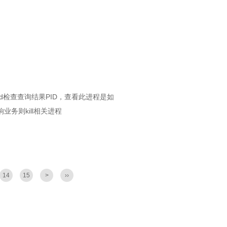
ted检查查询结果PID，查看此进程是如
业务则kill相关进程
14
15
>
››