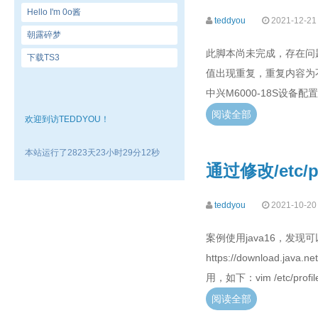
Hello I'm 0o酱
teddyou
2021-12-21
朝露碎梦
此脚本尚未完成，存在问题
下载TS3
值出现重复，重复内容为不
中兴M6000-18S设备配置文件过滤 
阅读全部
欢迎到访TEDDYOU！
本站运行了2823天23小时29分13秒
通过修改/etc/
teddyou
2021-10-20
案例使用java16，发现可以直接运行
https://download.ja
用，如下：vim /etc/pro
阅读全部