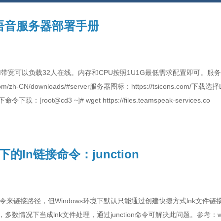
k3语音服务器部署手册
带宽可以负载32人在线。内存和CPU按照1U1G最低需求配置即可。服务器
.com/zh-CN/downloads/#server服务器图标：https://tsicons.com
oot@cd3 ~]# wget https://files.teamspeak-services.co
下的ln链接命令：junction
ln命令来链接路径，但Windows环境下默认只能通过创建快捷方式lnk文
情况下当成lnk文件处理，通过junction命令可解决此问题。参考：window