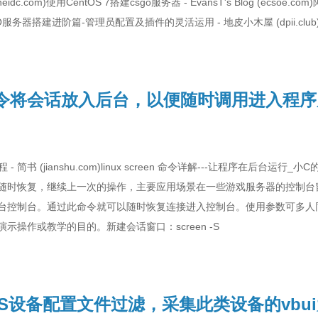
dc.com)使用CentOS 7搭建csgo服务器 - EvansT's Blog (ecsoe.c
CS:GO服务器搭建进阶篇-管理员配置及插件的灵活运用 - 地皮小木屋 (dpii.club
n命令将会话放入后台，以便随时调用进入程
- 简书 (jianshu.com)linux screen 命令详解---让程序在后台运行_
随时恢复，继续上一次的操作，主要应用场景在一些游戏服务器的控制台
台控制台。通过此命令就可以随时恢复连接进入控制台。使用参数可多人
示操作或教学的目的。新建会话窗口：screen -S
-18S设备配置文件过滤，采集此类设备的vbu