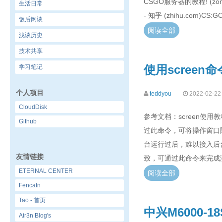
CSGO服务器的教程! (zonei
生活日常
- 知乎 (zhihu.com)
饭后闲谈
阅读全部
浅谈历史
技术共享
使用scree
学习笔记
个人项目
teddyou
2022-02-22
CloudDisk
参考文档：screen使用教程 
Github
过此命令，可将操作窗口
台运行过后，难以接入后
友情链接
致，可通过此命令来完成演
ETERNAL CENTER
阅读全部
Fencatn
Tao - 首页
中兴M6000
Air3n Blog's