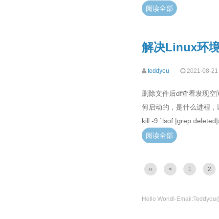
阅读全部
解决Linux
teddyou
2021-08-21
删除文件后df查看发现空间
何启动的，是什么进程，以检
kill -9 `lsof |grep d
阅读全部
‹‹
<
1
2
Hello World!-Email:Teddyou