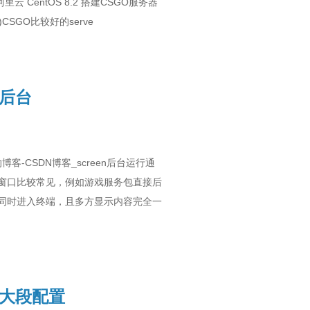
om)阿里云 CentOS 8.2 搭建CSGO服务器
)CSGO比较好的serve
序后台
小C的博客-CSDN博客_screen后台运行通
窗口比较常见，例如游戏服务包直接后
同时进入终端，且多方显示内容完全一
i大段配置