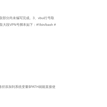
部分尚未编写完成。3、vbui行号取
N号脚本如下：#!/bin/bash #
z 于是将包内的bin路径添加到系统变量$PATH就能直接使