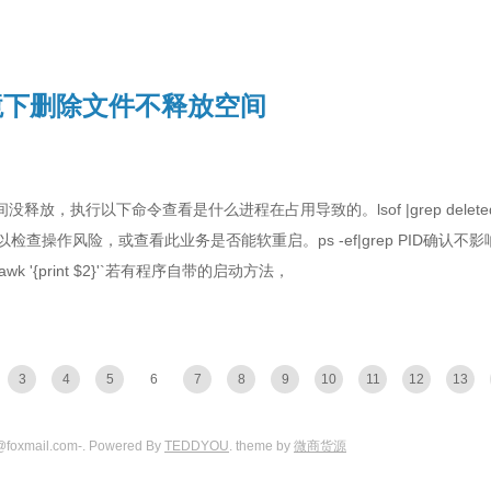
环境下删除文件不释放空间
没释放，执行以下命令查看是什么进程在占用导致的。lsof |grep dele
查操作风险，或查看此业务是否能软重启。ps -ef|grep PID确认不影响
eleted|awk '{print $2}'`若有程序自带的启动方法，
3
4
5
6
7
8
9
10
11
12
13
@foxmail.com-. Powered By
TEDDYOU
. theme by
微商货源