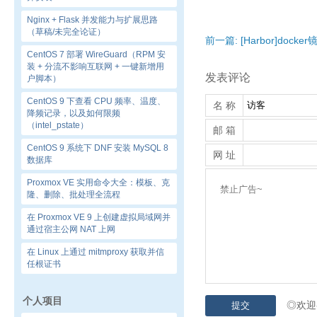
Nginx + Flask 并发能力与扩展思路
（草稿/未完全论证）
前一篇: [Harbor]do
CentOS 7 部署 WireGuard（RPM 安
装 + 分流不影响互联网 + 一键新增用
发表评论
户脚本）
CentOS 9 下查看 CPU 频率、温度、
名 称
降频记录，以及如何限频
（intel_pstate）
邮 箱
CentOS 9 系统下 DNF 安装 MySQL 8
网 址
数据库
Proxmox VE 实用命令大全：模板、克
隆、删除、批处理全流程
在 Proxmox VE 9 上创建虚拟局域网并
通过宿主公网 NAT 上网
在 Linux 上通过 mitmproxy 获取并信
任根证书
个人项目
◎欢迎