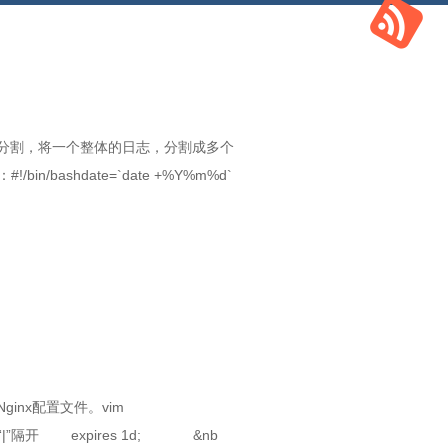
分割，将一个整体的日志，分割成多个
/bin/bashdate=`date +%Y%m%d`
nx配置文件。vim
义缓存文件类型“|”隔开 expires 1d; &nb