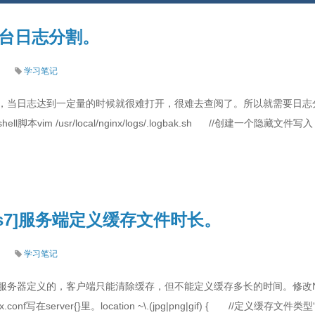
站后台日志分割。
学习笔记
，当日志达到一定量的时候就很难打开，很难去查阅了。所以就需要日志
vim /usr/local/nginx/logs/.logbak.sh //创建一个隐藏文件写入：#!
ntos7]服务端定义缓存文件时长。
学习笔记
务器定义的，客户端只能清除缓存，但不能定义缓存多长的时间。修改Ngi
nf/nginx.conf写在server{}里。location ~\.(jpg|png|gif) { //定