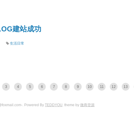
BLOG建站成功
生活日常
3
4
5
6
7
8
9
10
11
12
13
@foxmail.com-. Powered By
TEDDYOU
. theme by
微商货源